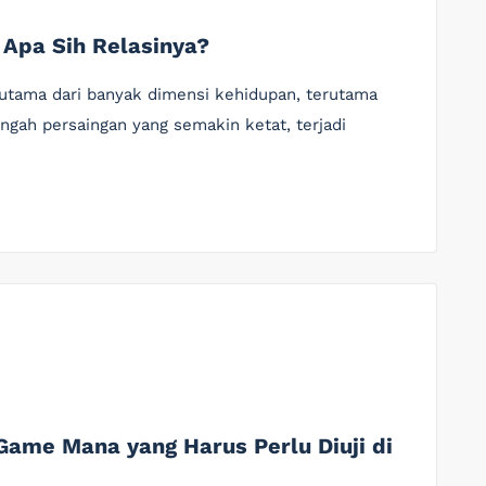
 Apa Sih Relasinya?
 utama dari banyak dimensi kehidupan, terutama
ngah persaingan yang semakin ketat, terjadi
Game Mana yang Harus Perlu Diuji di