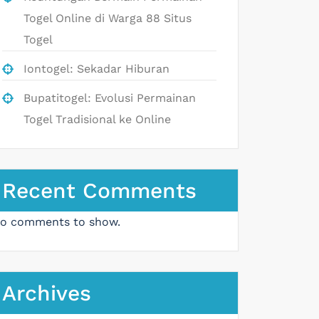
Togel Online di Warga 88 Situs
Togel
Iontogel: Sekadar Hiburan
Bupatitogel: Evolusi Permainan
Togel Tradisional ke Online
Recent Comments
o comments to show.
Archives