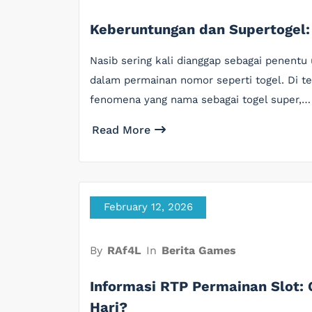
Keberuntungan dan Supertogel:
Nasib sering kali dianggap sebagai penentu
dalam permainan nomor seperti togel. Di te
fenomena yang nama sebagai togel super,…
Read More
February 12, 2026
By
RAf4L
In
Berita Games
Informasi RTP Permainan Slot: 
Hari?