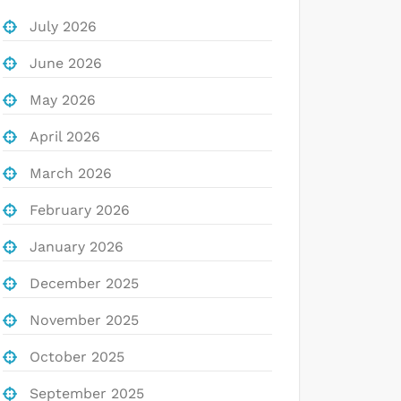
July 2026
June 2026
May 2026
April 2026
March 2026
February 2026
January 2026
December 2025
November 2025
October 2025
September 2025