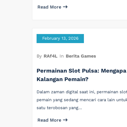
Read More
February 13, 2026
By
RAf4L
In
Berita Games
Permainan Slot Pulsa: Mengapa 
Kalangan Pemain?
Dalam zaman digital saat ini, permainan slo
pemain yang sedang mencari cara lain unt
satu terobosan yang…
Read More