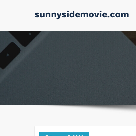
Skip
sunnysidemovie.com
to
content