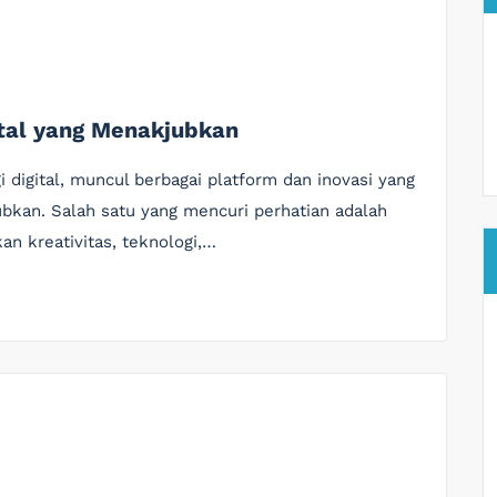
tal yang Menakjubkan
digital, muncul berbagai platform dan inovasi yang
kan. Salah satu yang mencuri perhatian adalah
n kreativitas, teknologi,…