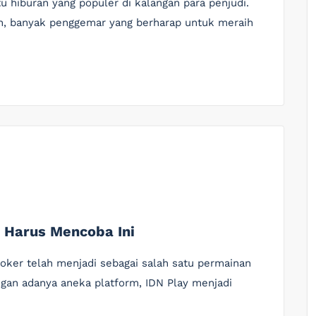
u hiburan yang populer di kalangan para penjudi.
in, banyak penggemar yang berharap untuk meraih
 Harus Mencoba Ini
poker telah menjadi sebagai salah satu permainan
ngan adanya aneka platform, IDN Play menjadi