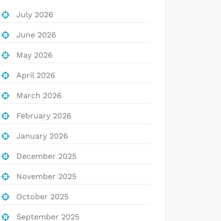
July 2026
June 2026
May 2026
April 2026
March 2026
February 2026
January 2026
December 2025
November 2025
October 2025
September 2025