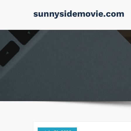
Skip
sunnysidemovie.com
to
content