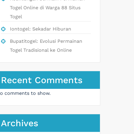
Togel Online di Warga 88 Situs
Togel
Iontogel: Sekadar Hiburan
Bupatitogel: Evolusi Permainan
Togel Tradisional ke Online
Recent Comments
o comments to show.
Archives