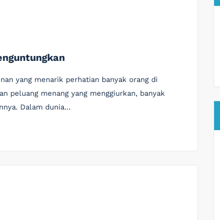
enguntungkan
inan yang menarik perhatian banyak orang di
dan peluang menang yang menggiurkan, banyak
annya. Dalam dunia…