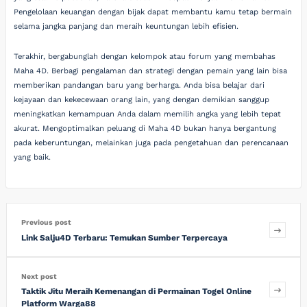
Pengelolaan keuangan dengan bijak dapat membantu kamu tetap bermain
selama jangka panjang dan meraih keuntungan lebih efisien.
Terakhir, bergabunglah dengan kelompok atau forum yang membahas
Maha 4D. Berbagi pengalaman dan strategi dengan pemain yang lain bisa
memberikan pandangan baru yang berharga. Anda bisa belajar dari
kejayaan dan kekecewaan orang lain, yang dengan demikian sanggup
meningkatkan kemampuan Anda dalam memilih angka yang lebih tepat
akurat. Mengoptimalkan peluang di Maha 4D bukan hanya bergantung
pada keberuntungan, melainkan juga pada pengetahuan dan perencanaan
yang baik.
Previous post
Link Salju4D Terbaru: Temukan Sumber Terpercaya
Next post
Taktik Jitu Meraih Kemenangan di Permainan Togel Online
Platform Warga88