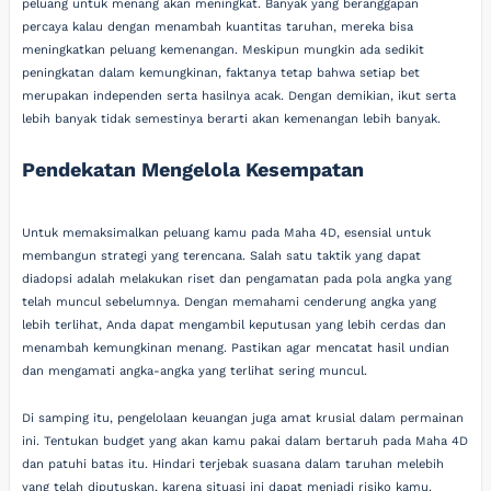
peluang untuk menang akan meningkat. Banyak yang beranggapan
percaya kalau dengan menambah kuantitas taruhan, mereka bisa
meningkatkan peluang kemenangan. Meskipun mungkin ada sedikit
peningkatan dalam kemungkinan, faktanya tetap bahwa setiap bet
merupakan independen serta hasilnya acak. Dengan demikian, ikut serta
lebih banyak tidak semestinya berarti akan kemenangan lebih banyak.
Pendekatan Mengelola Kesempatan
Untuk memaksimalkan peluang kamu pada Maha 4D, esensial untuk
membangun strategi yang terencana. Salah satu taktik yang dapat
diadopsi adalah melakukan riset dan pengamatan pada pola angka yang
telah muncul sebelumnya. Dengan memahami cenderung angka yang
lebih terlihat, Anda dapat mengambil keputusan yang lebih cerdas dan
menambah kemungkinan menang. Pastikan agar mencatat hasil undian
dan mengamati angka-angka yang terlihat sering muncul.
Di samping itu, pengelolaan keuangan juga amat krusial dalam permainan
ini. Tentukan budget yang akan kamu pakai dalam bertaruh pada Maha 4D
dan patuhi batas itu. Hindari terjebak suasana dalam taruhan melebih
yang telah diputuskan, karena situasi ini dapat menjadi risiko kamu.