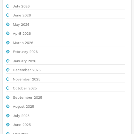
July 2026
June 2026
May 2026
April 2026
March 2026
February 2026
January 2026
December 2025
November 2025
October 2025
September 2025
August 2025
July 2025
June 2025
May 2025