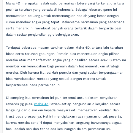
Maha 4D merupakan salah satu permainan lotere yang terkenal diantara
pecinta taruhan yang berada di Indonesia. Sebagai hiburan, game ini
menawarkan peluang untuk memenangkan hadiah yang besar dengan
cuma menebak angka yang tepat. Mekanisme permainan yang sederhana
serta menarik ini membuat banyak orang tertarik dalam berpartisipasi
dalam setiap pengundian yg diselenggarakan.
Terdapat beberapa macam taruhan dalam Maha 4D, antara lain taruhan
biasa serta taruhan gabungan. Pemain bisa menentukan angka pilihan
mereka atau memanfaatkan angka yang dihasilkan secara acak. Sistem ini
memberikan kemudahan bagi pemain dalam hal menentukan strategi
mereka. Oleh karena itu, baiklah pemula dan yang sudah berpengalaman
bisa mendapatkan metode yang sesuai dengan mereka untuk
berpartisipasi pada permainan ini.
Di samping itu, permainan ini pun terkenal untuk sistem penyaluran
rewards yg jelas.
maha 4d
Setiap-setiap pengundian dikerjakan secara
langsung dan disiarkan kepada masyarakat, memastikan keadilan dan
trust pada prosesnya. Hal ini menciptakan rasa nyaman untuk peserta,
karena mereka sendiri dapat menyaksikan langsung bahwasanya segala
hasil adalah sah dan tanpa ada kecurangan dalam permainan ini.