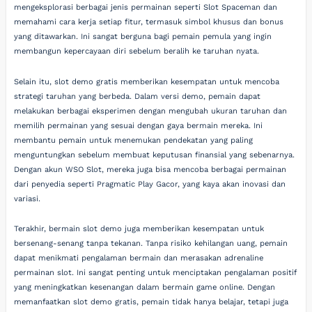
mengeksplorasi berbagai jenis permainan seperti Slot Spaceman dan
memahami cara kerja setiap fitur, termasuk simbol khusus dan bonus
yang ditawarkan. Ini sangat berguna bagi pemain pemula yang ingin
membangun kepercayaan diri sebelum beralih ke taruhan nyata.
Selain itu, slot demo gratis memberikan kesempatan untuk mencoba
strategi taruhan yang berbeda. Dalam versi demo, pemain dapat
melakukan berbagai eksperimen dengan mengubah ukuran taruhan dan
memilih permainan yang sesuai dengan gaya bermain mereka. Ini
membantu pemain untuk menemukan pendekatan yang paling
menguntungkan sebelum membuat keputusan finansial yang sebenarnya.
Dengan akun WSO Slot, mereka juga bisa mencoba berbagai permainan
dari penyedia seperti Pragmatic Play Gacor, yang kaya akan inovasi dan
variasi.
Terakhir, bermain slot demo juga memberikan kesempatan untuk
bersenang-senang tanpa tekanan. Tanpa risiko kehilangan uang, pemain
dapat menikmati pengalaman bermain dan merasakan adrenaline
permainan slot. Ini sangat penting untuk menciptakan pengalaman positif
yang meningkatkan kesenangan dalam bermain game online. Dengan
memanfaatkan slot demo gratis, pemain tidak hanya belajar, tetapi juga