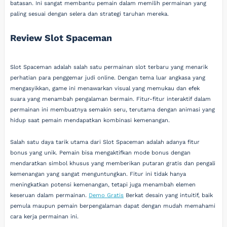
batasan. Ini sangat membantu pemain dalam memilih permainan yang
paling sesuai dengan selera dan strategi taruhan mereka.
Review Slot Spaceman
Slot Spaceman adalah salah satu permainan slot terbaru yang menarik
perhatian para penggemar judi online. Dengan tema luar angkasa yang
mengasyikkan, game ini menawarkan visual yang memukau dan efek
suara yang menambah pengalaman bermain. Fitur-fitur interaktif dalam
permainan ini membuatnya semakin seru, terutama dengan animasi yang
hidup saat pemain mendapatkan kombinasi kemenangan.
Salah satu daya tarik utama dari Slot Spaceman adalah adanya fitur
bonus yang unik. Pemain bisa mengaktifkan mode bonus dengan
mendaratkan simbol khusus yang memberikan putaran gratis dan pengali
kemenangan yang sangat menguntungkan. Fitur ini tidak hanya
meningkatkan potensi kemenangan, tetapi juga menambah elemen
keseruan dalam permainan.
Demo Gratis
Berkat desain yang intuitif, baik
pemula maupun pemain berpengalaman dapat dengan mudah memahami
cara kerja permainan ini.