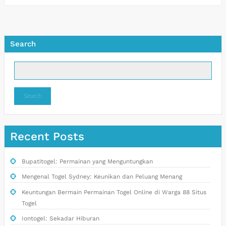
Search
Search
Recent Posts
Bupatitogel: Permainan yang Menguntungkan
Mengenal Togel Sydney: Keunikan dan Peluang Menang
Keuntungan Bermain Permainan Togel Online di Warga 88 Situs
Togel
Iontogel: Sekadar Hiburan