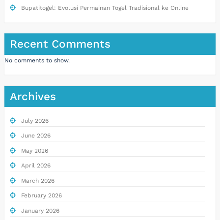
Bupatitogel: Evolusi Permainan Togel Tradisional ke Online
Recent Comments
No comments to show.
Archives
July 2026
June 2026
May 2026
April 2026
March 2026
February 2026
January 2026