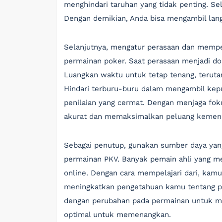
menghindari taruhan yang tidak penting. Se
Dengan demikian, Anda bisa mengambil langk
Selanjutnya, mengatur perasaan dan memper
permainan poker. Saat perasaan menjadi dom
Luangkan waktu untuk tetap tenang, teruta
Hindari terburu-buru dalam mengambil keput
penilaian yang cermat. Dengan menjaga fok
akurat dan memaksimalkan peluang kemen
Sebagai penutup, gunakan sumber daya yang 
permainan PKV. Banyak pemain ahli yang me
online. Dengan cara mempelajari dari, kamu
meningkatkan pengetahuan kamu tentang pe
dengan perubahan pada permainan untuk me
optimal untuk memenangkan.