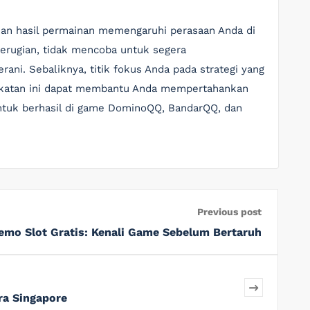
kan hasil permainan memengaruhi perasaan Anda di
erugian, tidak mencoba untuk segera
ni. Sebaliknya, titik fokus Anda pada strategi yang
ndekatan ini dapat membantu Anda mempertahankan
tuk berhasil di game DominoQQ, BandarQQ, dan
Previous post
emo Slot Gratis: Kenali Game Sebelum Bertaruh
ra Singapore