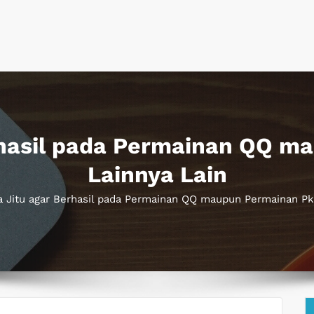
erhasil pada Permainan QQ m
Lainnya Lain
a Jitu agar Berhasil pada Permainan QQ maupun Permainan Pk