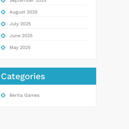
September 2025
August 2025
July 2025
June 2025
May 2025
Categories
Berita Games