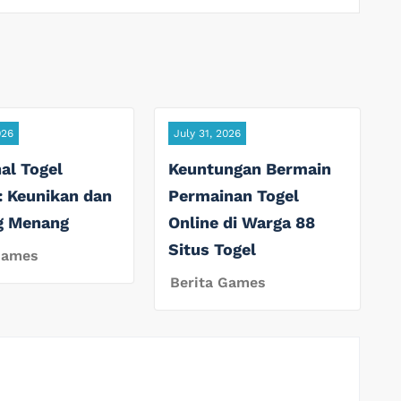
026
July 31, 2026
al Togel
Keuntungan Bermain
: Keunikan dan
Permainan Togel
g Menang
Online di Warga 88
Situs Togel
Games
Berita Games