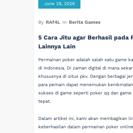
June 28, 2026
By
RAf4L
In
Berita Games
5 Cara Jitu agar Berhasil pad
Lainnya Lain
Permainan poker adalah salah satu game ka
di Indonesia. Di zaman digital di mana seka
khususnya di situs pkv. Dengan berbagai je
para pemain dapat menemukan kenikmatan d
sukses di game seperti poker qq dan game p
tepat.
Dalam artikel ini, kami akan membagikan 
keberhasilan dalam permainan poker onlin