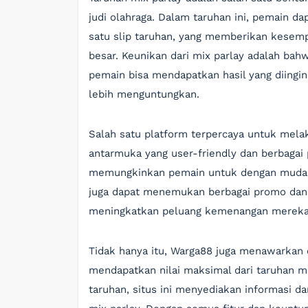
judi olahraga. Dalam taruhan ini, pemain 
satu slip taruhan, yang memberikan kese
besar. Keunikan dari mix parlay adalah bah
pemain bisa mendapatkan hasil yang diingi
lebih menguntungkan.
Salah satu platform terpercaya untuk mela
antarmuka yang user-friendly dan berbagai p
memungkinkan pemain untuk dengan mudah
juga dapat menemukan berbagai promo dan
meningkatkan peluang kemenangan mereka
Tidak hanya itu, Warga88 juga menawarkan 
mendapatkan nilai maksimal dari taruhan m
taruhan, situs ini menyediakan informasi 