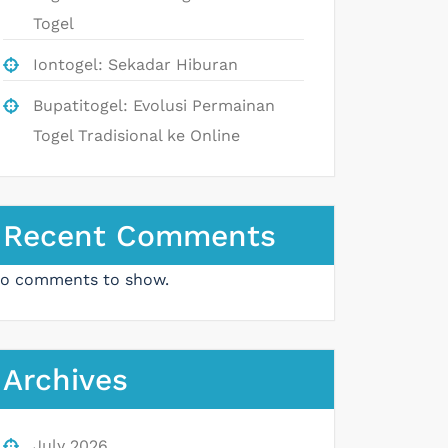
Togel
Iontogel: Sekadar Hiburan
Bupatitogel: Evolusi Permainan
Togel Tradisional ke Online
Recent Comments
o comments to show.
Archives
July 2026