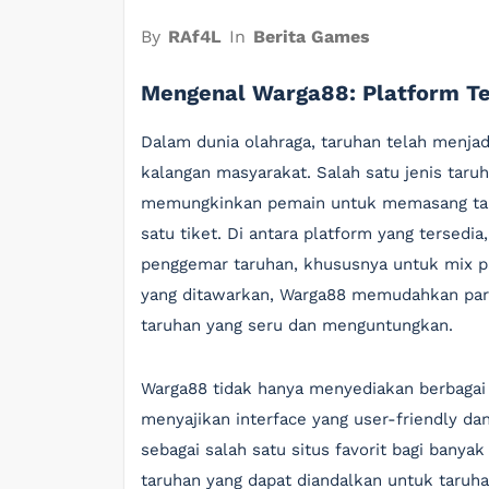
By
RAf4L
In
Berita Games
Mengenal Warga88: Platform Te
Dalam dunia olahraga, taruhan telah menjad
kalangan masyarakat. Salah satu jenis taruh
memungkinkan pemain untuk memasang taru
satu tiket. Di antara platform yang tersedi
penggemar taruhan, khususnya untuk mix p
yang ditawarkan, Warga88 memudahkan pa
taruhan yang seru dan menguntungkan.
Warga88 tidak hanya menyediakan berbagai j
menyajikan interface yang user-friendly da
sebagai salah satu situs favorit bagi banya
taruhan yang dapat diandalkan untuk taruha