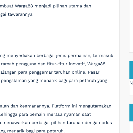
membuat Warga88 menjadi pilihan utama dan
gai tawarannya.
ang menyediakan berbagai jenis permainan, termasuk
ramah pengguna dan fitur-fitur inovatif, Warga88
 kalangan para penggemar taruhan online. Pasar
 pengalaman yang menarik bagi para petaruh yang
N
dalan dan keamanannya. Platform ini mengutamakan
 sehingga para pemain merasa nyaman saat
ga menawarkan berbagai pilihan taruhan dengan odds
ang menarik bagi para petaruh.