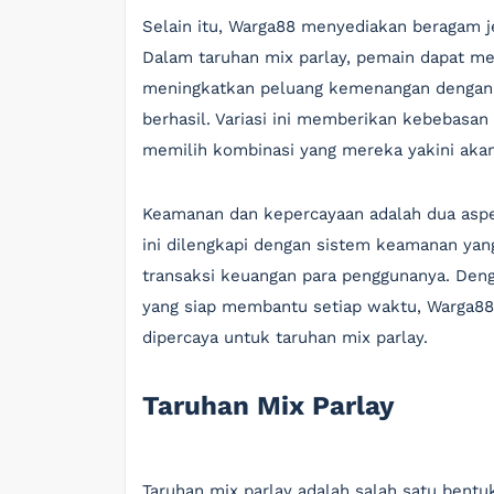
Selain itu, Warga88 menyediakan beragam je
Dalam taruhan mix parlay, pemain dapat me
meningkatkan peluang kemenangan dengan i
berhasil. Variasi ini memberikan kebebasa
memilih kombinasi yang mereka yakini aka
Keamanan dan kepercayaan adalah dua aspe
ini dilengkapi dengan sistem keamanan yang
transaksi keuangan para penggunanya. Deng
yang siap membantu setiap waktu, Warga88
dipercaya untuk taruhan mix parlay.
Taruhan Mix Parlay
Taruhan mix parlay adalah salah satu bentu