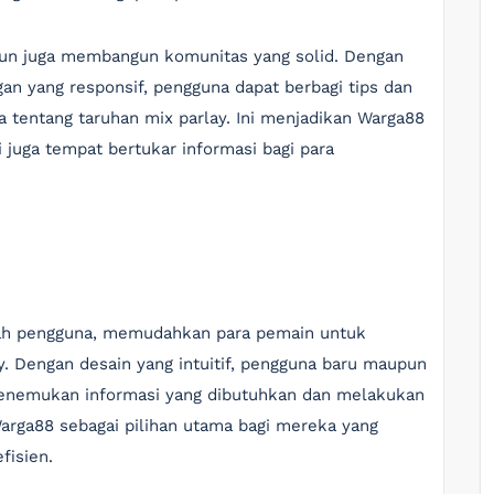
un juga membangun komunitas yang solid. Dengan
an yang responsif, pengguna dapat berbagi tips dan
 tentang taruhan mix parlay. Ini menjadikan Warga88
i juga tempat bertukar informasi bagi para
h pengguna, memudahkan para pemain untuk
ay. Dengan desain yang intuitif, pengguna baru maupun
enemukan informasi yang dibutuhkan dan melakukan
Warga88 sebagai pilihan utama bagi mereka yang
fisien.