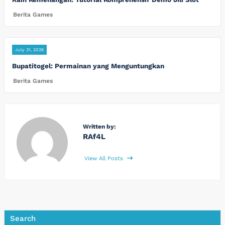
Berita Games
July 31, 2026
Bupatitogel: Permainan yang Menguntungkan
Berita Games
Written by:
RAf4L
View All Posts
Search