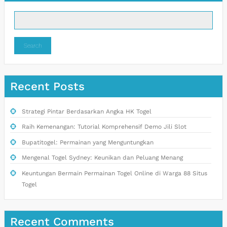
Search
Recent Posts
Strategi Pintar Berdasarkan Angka HK Togel
Raih Kemenangan: Tutorial Komprehensif Demo Jili Slot
Bupatitogel: Permainan yang Menguntungkan
Mengenal Togel Sydney: Keunikan dan Peluang Menang
Keuntungan Bermain Permainan Togel Online di Warga 88 Situs
Togel
Recent Comments