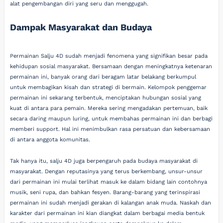
alat pengembangan diri yang seru dan menggugah.
Dampak Masyarakat dan Budaya
Permainan Salju 4D sudah menjadi fenomena yang signifikan besar pada
kehidupan sosial masyarakat. Bersamaan dengan meningkatnya ketenaran
permainan ini, banyak orang dari beragam latar belakang berkumpul
untuk membagikan kisah dan strategi di bermain. Kelompok penggemar
permainan ini sekarang terbentuk, menciptakan hubungan sosial yang
kuat di antara para pemain. Mereka sering mengadakan pertemuan, baik
secara daring maupun luring, untuk membahas permainan ini dan berbagi
memberi support. Hal ini menimbulkan rasa persatuan dan kebersamaan
di antara anggota komunitas.
Tak hanya itu, salju 4D juga berpengaruh pada budaya masyarakat di
masyarakat. Dengan reputasinya yang terus berkembang, unsur-unsur
dari permainan ini mulai terlihat masuk ke dalam bidang lain contohnya
musik, seni rupa, dan bahkan fesyen. Barang-barang yang terinspirasi
permainan ini sudah menjadi gerakan di kalangan anak muda. Naskah dan
karakter dari permainan ini kian diangkat dalam berbagai media bentuk