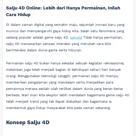
Salju 4D Online: Lebih dari Hanya Permainan, Inilah
Cara Hidup
Di dalam zaman digital yang semakin maju, sejumlah inovasi baru yang
muncul dan mempengaruhi gaya hidup kita. Salah satu fenomena yang
sedang populer adalah game salju 4D.
salju4d
Tidak hanya permainan,
salju 4D menawarkan sensasi interaksi yang merubah cara kita
berinteraksi dalam dunia game serta hiburan.
Permainan salju 4D bukan hanya sekadar sebuah kegiatan rekreasional,
melainkan juga telah menjadi bagian di kehidupan sehari-hari banyak
orang. Menggunakan teknologi canggih, permainan salju 4D mampu
memberikan pengalaman yang mendalam serta menjadikan para
pemainnya merasa seolah-olah terlibat dalam dunia yang benar-benar
berbeda. Mari mari kita eksplor lebih mendalam bagaimana game salju 4D
telah menjadi trend yang tak dapat diabaikan dan bagaimana ia
membentuk gaya hidup masyarakat kita pada zaman sekarang.
Konsep Salju 4D