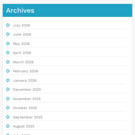
Archives
July 2026
June 2026
May 2026
April 2026
March 2026
February 2026
January 2026
December 2025
November 2025
October 2025
September 2025
August 2025