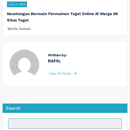
July 31, 2026
Keuntungan Bermain Permainan Togel Online di Warga 88
Situs Togel
Berita Games
Written by:
RAf4L
View All Posts
Search