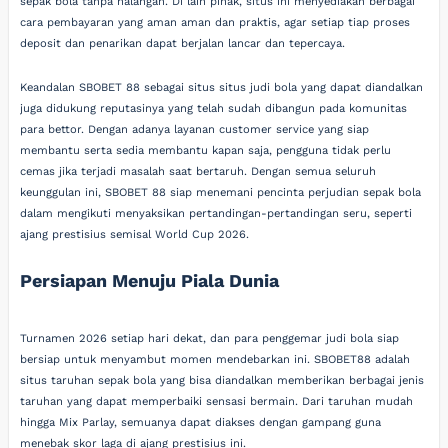
sepak bola tanpa halangan. Di lain pihak, situs ini menyediakan berbagai
cara pembayaran yang aman aman dan praktis, agar setiap tiap proses
deposit dan penarikan dapat berjalan lancar dan tepercaya.
Keandalan SBOBET 88 sebagai situs situs judi bola yang dapat diandalkan
juga didukung reputasinya yang telah sudah dibangun pada komunitas
para bettor. Dengan adanya layanan customer service yang siap
membantu serta sedia membantu kapan saja, pengguna tidak perlu
cemas jika terjadi masalah saat bertaruh. Dengan semua seluruh
keunggulan ini, SBOBET 88 siap menemani pencinta perjudian sepak bola
dalam mengikuti menyaksikan pertandingan-pertandingan seru, seperti
ajang prestisius semisal World Cup 2026.
Persiapan Menuju Piala Dunia
Turnamen 2026 setiap hari dekat, dan para penggemar judi bola siap
bersiap untuk menyambut momen mendebarkan ini. SBOBET88 adalah
situs taruhan sepak bola yang bisa diandalkan memberikan berbagai jenis
taruhan yang dapat memperbaiki sensasi bermain. Dari taruhan mudah
hingga Mix Parlay, semuanya dapat diakses dengan gampang guna
menebak skor laga di ajang prestisius ini.