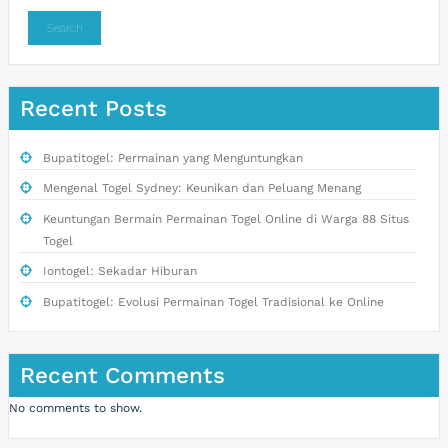
Search
Recent Posts
Bupatitogel: Permainan yang Menguntungkan
Mengenal Togel Sydney: Keunikan dan Peluang Menang
Keuntungan Bermain Permainan Togel Online di Warga 88 Situs
Togel
Iontogel: Sekadar Hiburan
Bupatitogel: Evolusi Permainan Togel Tradisional ke Online
Recent Comments
No comments to show.