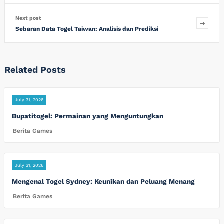
Next post
Sebaran Data Togel Taiwan: Analisis dan Prediksi
Related Posts
July 31, 2026
Bupatitogel: Permainan yang Menguntungkan
Berita Games
July 31, 2026
Mengenal Togel Sydney: Keunikan dan Peluang Menang
Berita Games