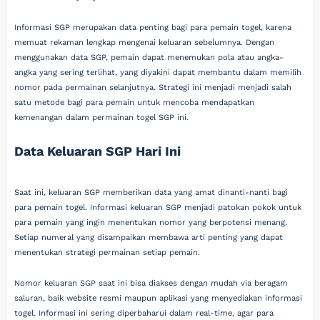
Informasi SGP merupakan data penting bagi para pemain togel, karena
memuat rekaman lengkap mengenai keluaran sebelumnya. Dengan
menggunakan data SGP, pemain dapat menemukan pola atau angka-
angka yang sering terlihat, yang diyakini dapat membantu dalam memilih
nomor pada permainan selanjutnya. Strategi ini menjadi menjadi salah
satu metode bagi para pemain untuk mencoba mendapatkan
kemenangan dalam permainan togel SGP ini.
Data Keluaran SGP Hari Ini
Saat ini, keluaran SGP memberikan data yang amat dinanti-nanti bagi
para pemain togel. Informasi keluaran SGP menjadi patokan pokok untuk
para pemain yang ingin menentukan nomor yang berpotensi menang.
Setiap numeral yang disampaikan membawa arti penting yang dapat
menentukan strategi permainan setiap pemain.
Nomor keluaran SGP saat ini bisa diakses dengan mudah via beragam
saluran, baik website resmi maupun aplikasi yang menyediakan informasi
togel. Informasi ini sering diperbaharui dalam real-time, agar para