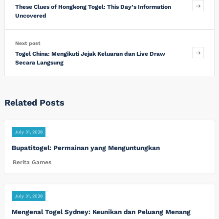
These Clues of Hongkong Togel: This Day’s Information
Uncovered
Next post
Togel China: Mengikuti Jejak Keluaran dan Live Draw
Secara Langsung
Related Posts
July 31, 2026
Bupatitogel: Permainan yang Menguntungkan
Berita Games
July 31, 2026
Mengenal Togel Sydney: Keunikan dan Peluang Menang