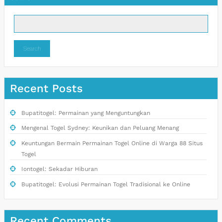
Search
Recent Posts
Bupatitogel: Permainan yang Menguntungkan
Mengenal Togel Sydney: Keunikan dan Peluang Menang
Keuntungan Bermain Permainan Togel Online di Warga 88 Situs
Togel
Iontogel: Sekadar Hiburan
Bupatitogel: Evolusi Permainan Togel Tradisional ke Online
Recent Comments