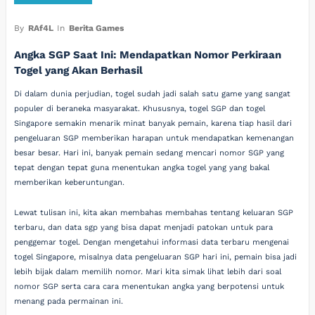
By
RAf4L
In
Berita Games
Angka SGP Saat Ini: Mendapatkan Nomor Perkiraan
Togel yang Akan Berhasil
Di dalam dunia perjudian, togel sudah jadi salah satu game yang sangat
populer di beraneka masyarakat. Khususnya, togel SGP dan togel
Singapore semakin menarik minat banyak pemain, karena tiap hasil dari
pengeluaran SGP memberikan harapan untuk mendapatkan kemenangan
besar besar. Hari ini, banyak pemain sedang mencari nomor SGP yang
tepat dengan tepat guna menentukan angka togel yang yang bakal
memberikan keberuntungan.
Lewat tulisan ini, kita akan membahas membahas tentang keluaran SGP
terbaru, dan data sgp yang bisa dapat menjadi patokan untuk para
penggemar togel. Dengan mengetahui informasi data terbaru mengenai
togel Singapore, misalnya data pengeluaran SGP hari ini, pemain bisa jadi
lebih bijak dalam memilih nomor. Mari kita simak lihat lebih dari soal
nomor SGP serta cara cara menentukan angka yang berpotensi untuk
menang pada permainan ini.