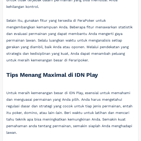
untuk tidak terjebak dalam permainan yang bisa membuat Anda
kehilangan kontrol.
Selain itu, gunakan fitur yang tersedia di FeraPoker untuk
mengembangkan kemampuan Anda. Beberapa fitur menawarkan statistik
dan evaluasi permainan yang dapat membantu Anda mengerti gaya
permainan lawan. Selalu luangkan waktu untuk menganalisis setiap
gerakan yang diambil, baik Anda atau oponen. Melalui pendekatan yang
strategis dan kedisiplinan yang kuat, Anda dapat menambah peluang
untuk meraih kemenangan besar di Feraripoker.
Tips Menang Maximal di IDN Play
Untuk meraih kemenangan besar di IDN Play, esensial untuk memahami
dan menguasai permainan yang Anda pilih. Anda harus mengetahui
regulasi dasar dan strategi yang cocok untuk tiap jenis permainan, entah
itu poker, domino, atau lain-lain. Beri waktu untuk latihan dan mencari
tahu teknik apa bisa meningkatkan kemungkinan Anda. Semakin kuat
pemahaman anda tentang permainan, semakin siaplah Anda menghadapi
lawan.