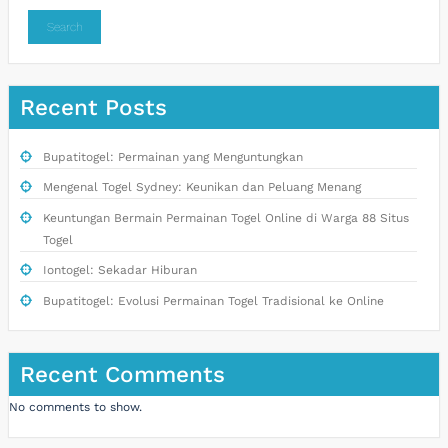
Search
Recent Posts
Bupatitogel: Permainan yang Menguntungkan
Mengenal Togel Sydney: Keunikan dan Peluang Menang
Keuntungan Bermain Permainan Togel Online di Warga 88 Situs
Togel
Iontogel: Sekadar Hiburan
Bupatitogel: Evolusi Permainan Togel Tradisional ke Online
Recent Comments
No comments to show.