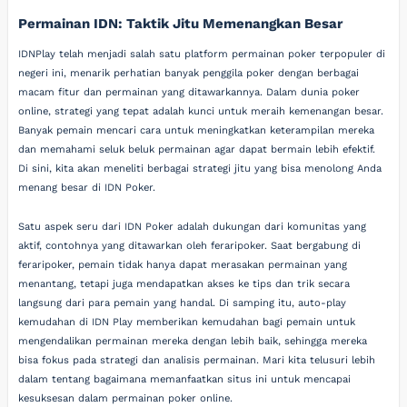
Permainan IDN: Taktik Jitu Memenangkan Besar
IDNPlay telah menjadi salah satu platform permainan poker terpopuler di
negeri ini, menarik perhatian banyak penggila poker dengan berbagai
macam fitur dan permainan yang ditawarkannya. Dalam dunia poker
online, strategi yang tepat adalah kunci untuk meraih kemenangan besar.
Banyak pemain mencari cara untuk meningkatkan keterampilan mereka
dan memahami seluk beluk permainan agar dapat bermain lebih efektif.
Di sini, kita akan meneliti berbagai strategi jitu yang bisa menolong Anda
menang besar di IDN Poker.
Satu aspek seru dari IDN Poker adalah dukungan dari komunitas yang
aktif, contohnya yang ditawarkan oleh feraripoker. Saat bergabung di
feraripoker, pemain tidak hanya dapat merasakan permainan yang
menantang, tetapi juga mendapatkan akses ke tips dan trik secara
langsung dari para pemain yang handal. Di samping itu, auto-play
kemudahan di IDN Play memberikan kemudahan bagi pemain untuk
mengendalikan permainan mereka dengan lebih baik, sehingga mereka
bisa fokus pada strategi dan analisis permainan. Mari kita telusuri lebih
dalam tentang bagaimana memanfaatkan situs ini untuk mencapai
kesuksesan dalam permainan poker online.