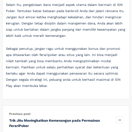
Selain itu, pengelolaan dana menjadi aspek utama dalam bermain di IDN
Poker. Tentukan batas batasan pada bankroll Anda dan jalani rencana itu.
Jangan ikut emosi ketika menghadapi kekalahan, dan hindari mengincar
kerugian. Dengan tetap disiplin dalam manajemen dana, Anda akan lebih
siap untuk bertahan dalam jangka panjang dan memiliki kesempatan yang
lebih baik untuk meraih kemenangan.
Sebagai penutup, jangan ragu untuk menggunakan bonus dan promosi
apa ditawarkan oleh feraripoker atau situs yang lain. Ini bisa menjadi
nilait tambah yang bisa membantu Anda mengoptimalkan modal
bermain. Pastikan untuk selalu perhatikan syarat dan ketentuan yang
berlaku agar Anda dapat menggunakan penawaran itu secara optimal.
Dengan segala strategi ini, peluang anda untuk berhasil maximal di IDN
Play akan membuka lebar.
Previous post
Trik Jitu Meningkatkan Kemenangan pada Permainan
FerariPoker