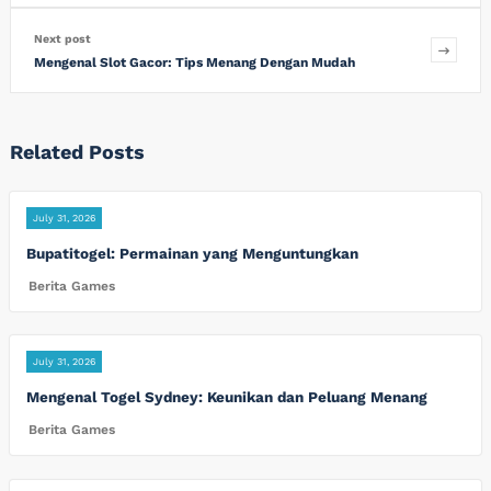
Next post
Mengenal Slot Gacor: Tips Menang Dengan Mudah
Related Posts
July 31, 2026
Bupatitogel: Permainan yang Menguntungkan
Berita Games
July 31, 2026
Mengenal Togel Sydney: Keunikan dan Peluang Menang
Berita Games