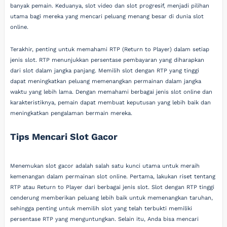
banyak pemain. Keduanya, slot video dan slot progresif, menjadi pilihan
utama bagi mereka yang mencari peluang menang besar di dunia slot
online.
Terakhir, penting untuk memahami RTP (Return to Player) dalam setiap
jenis slot. RTP menunjukkan persentase pembayaran yang diharapkan
dari slot dalam jangka panjang. Memilih slot dengan RTP yang tinggi
dapat meningkatkan peluang memenangkan permainan dalam jangka
waktu yang lebih lama. Dengan memahami berbagai jenis slot online dan
karakteristiknya, pemain dapat membuat keputusan yang lebih baik dan
meningkatkan pengalaman bermain mereka.
Tips Mencari Slot Gacor
Menemukan slot gacor adalah salah satu kunci utama untuk meraih
kemenangan dalam permainan slot online. Pertama, lakukan riset tentang
RTP atau Return to Player dari berbagai jenis slot. Slot dengan RTP tinggi
cenderung memberikan peluang lebih baik untuk memenangkan taruhan,
sehingga penting untuk memilih slot yang telah terbukti memiliki
persentase RTP yang menguntungkan. Selain itu, Anda bisa mencari