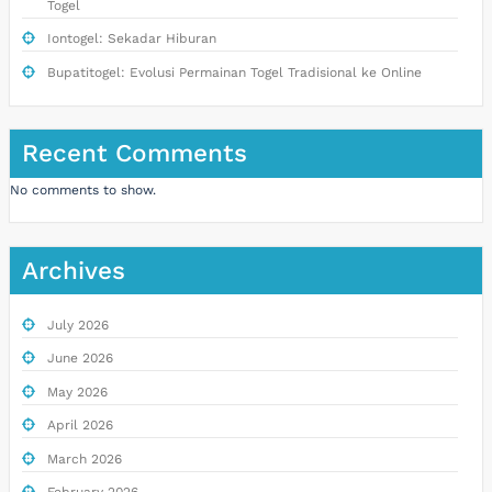
Togel
Iontogel: Sekadar Hiburan
Bupatitogel: Evolusi Permainan Togel Tradisional ke Online
Recent Comments
No comments to show.
Archives
July 2026
June 2026
May 2026
April 2026
March 2026