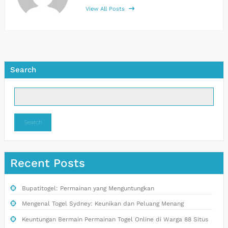
View All Posts
Search
Search
Recent Posts
Bupatitogel: Permainan yang Menguntungkan
Mengenal Togel Sydney: Keunikan dan Peluang Menang
Keuntungan Bermain Permainan Togel Online di Warga 88 Situs