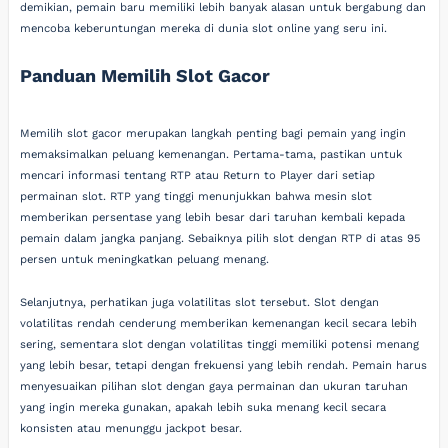
demikian, pemain baru memiliki lebih banyak alasan untuk bergabung dan
mencoba keberuntungan mereka di dunia slot online yang seru ini.
Panduan Memilih Slot Gacor
Memilih slot gacor merupakan langkah penting bagi pemain yang ingin
memaksimalkan peluang kemenangan. Pertama-tama, pastikan untuk
mencari informasi tentang RTP atau Return to Player dari setiap
permainan slot. RTP yang tinggi menunjukkan bahwa mesin slot
memberikan persentase yang lebih besar dari taruhan kembali kepada
pemain dalam jangka panjang. Sebaiknya pilih slot dengan RTP di atas 95
persen untuk meningkatkan peluang menang.
Selanjutnya, perhatikan juga volatilitas slot tersebut. Slot dengan
volatilitas rendah cenderung memberikan kemenangan kecil secara lebih
sering, sementara slot dengan volatilitas tinggi memiliki potensi menang
yang lebih besar, tetapi dengan frekuensi yang lebih rendah. Pemain harus
menyesuaikan pilihan slot dengan gaya permainan dan ukuran taruhan
yang ingin mereka gunakan, apakah lebih suka menang kecil secara
konsisten atau menunggu jackpot besar.