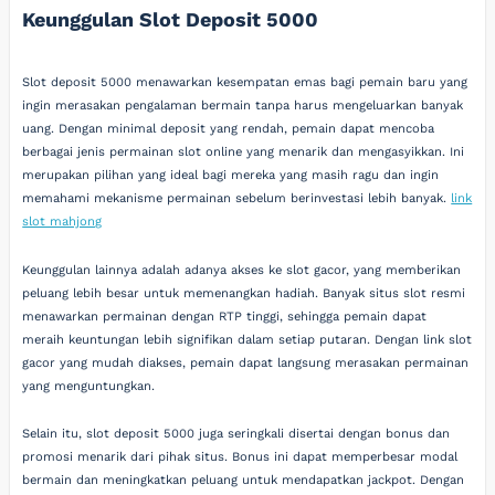
Keunggulan Slot Deposit 5000
Slot deposit 5000 menawarkan kesempatan emas bagi pemain baru yang
ingin merasakan pengalaman bermain tanpa harus mengeluarkan banyak
uang. Dengan minimal deposit yang rendah, pemain dapat mencoba
berbagai jenis permainan slot online yang menarik dan mengasyikkan. Ini
merupakan pilihan yang ideal bagi mereka yang masih ragu dan ingin
memahami mekanisme permainan sebelum berinvestasi lebih banyak.
link
slot mahjong
Keunggulan lainnya adalah adanya akses ke slot gacor, yang memberikan
peluang lebih besar untuk memenangkan hadiah. Banyak situs slot resmi
menawarkan permainan dengan RTP tinggi, sehingga pemain dapat
meraih keuntungan lebih signifikan dalam setiap putaran. Dengan link slot
gacor yang mudah diakses, pemain dapat langsung merasakan permainan
yang menguntungkan.
Selain itu, slot deposit 5000 juga seringkali disertai dengan bonus dan
promosi menarik dari pihak situs. Bonus ini dapat memperbesar modal
bermain dan meningkatkan peluang untuk mendapatkan jackpot. Dengan