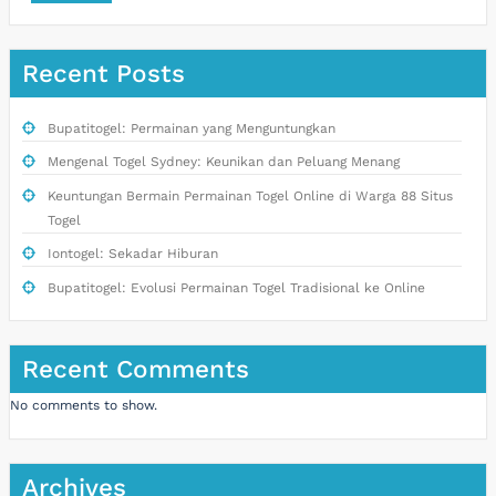
Recent Posts
Bupatitogel: Permainan yang Menguntungkan
Mengenal Togel Sydney: Keunikan dan Peluang Menang
Keuntungan Bermain Permainan Togel Online di Warga 88 Situs
Togel
Iontogel: Sekadar Hiburan
Bupatitogel: Evolusi Permainan Togel Tradisional ke Online
Recent Comments
No comments to show.
Archives