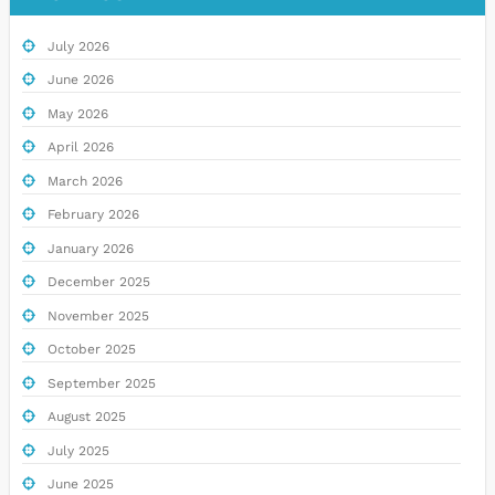
July 2026
June 2026
May 2026
April 2026
March 2026
February 2026
January 2026
December 2025
November 2025
October 2025
September 2025
August 2025
July 2025
June 2025