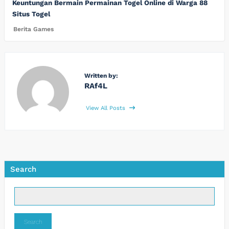
Keuntungan Bermain Permainan Togel Online di Warga 88
Situs Togel
Berita Games
Written by:
RAf4L
View All Posts
Search
Search