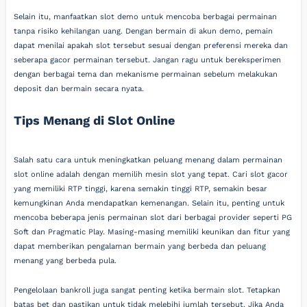
Selain itu, manfaatkan slot demo untuk mencoba berbagai permainan
tanpa risiko kehilangan uang. Dengan bermain di akun demo, pemain
dapat menilai apakah slot tersebut sesuai dengan preferensi mereka dan
seberapa gacor permainan tersebut. Jangan ragu untuk bereksperimen
dengan berbagai tema dan mekanisme permainan sebelum melakukan
deposit dan bermain secara nyata.
Tips Menang di Slot Online
Salah satu cara untuk meningkatkan peluang menang dalam permainan
slot online adalah dengan memilih mesin slot yang tepat. Cari slot gacor
yang memiliki RTP tinggi, karena semakin tinggi RTP, semakin besar
kemungkinan Anda mendapatkan kemenangan. Selain itu, penting untuk
mencoba beberapa jenis permainan slot dari berbagai provider seperti PG
Soft dan Pragmatic Play. Masing-masing memiliki keunikan dan fitur yang
dapat memberikan pengalaman bermain yang berbeda dan peluang
menang yang berbeda pula.
Pengelolaan bankroll juga sangat penting ketika bermain slot. Tetapkan
batas bet dan pastikan untuk tidak melebihi jumlah tersebut. Jika Anda