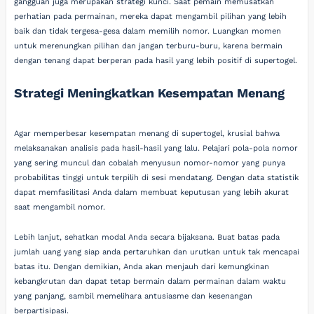
gangguan juga merupakan strategi kunci. Saat pemain memusatkan
perhatian pada permainan, mereka dapat mengambil pilihan yang lebih
baik dan tidak tergesa-gesa dalam memilih nomor. Luangkan momen
untuk merenungkan pilihan dan jangan terburu-buru, karena bermain
dengan tenang dapat berperan pada hasil yang lebih positif di supertogel.
Strategi Meningkatkan Kesempatan Menang
Agar memperbesar kesempatan menang di supertogel, krusial bahwa
melaksanakan analisis pada hasil-hasil yang lalu. Pelajari pola-pola nomor
yang sering muncul dan cobalah menyusun nomor-nomor yang punya
probabilitas tinggi untuk terpilih di sesi mendatang. Dengan data statistik
dapat memfasilitasi Anda dalam membuat keputusan yang lebih akurat
saat mengambil nomor.
Lebih lanjut, sehatkan modal Anda secara bijaksana. Buat batas pada
jumlah uang yang siap anda pertaruhkan dan urutkan untuk tak mencapai
batas itu. Dengan demikian, Anda akan menjauh dari kemungkinan
kebangkrutan dan dapat tetap bermain dalam permainan dalam waktu
yang panjang, sambil memelihara antusiasme dan kesenangan
berpartisipasi.