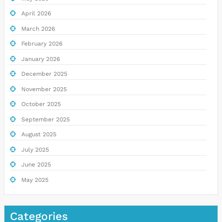
April 2026
March 2026
February 2026
January 2026
December 2025
November 2025
October 2025
September 2025
August 2025
July 2025
June 2025
May 2025
Categories