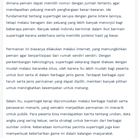
dimana pemain dapat memilih nomor dengan jumlah tertentu agar
mendapatkan peluang meraih penghargaan besar-besaran. Ide
fundamental tentang supertogel serupa dengan game lotere lainnya,
tetapi melalui beragam dan peluang yang lebih banyak menonjol bagi
beberapa pemain. Banyak sekali individu berminat dalam ikut bermain
supertogel karena sederhana serta memiliki potensi hasil yg besar.
Permainan ini biasanya dilakukan melalui internet, yang memungkinkan
pemain agar berpartisipasi dari rumah sendiri sendiri. Dengan
perkembangan teknologinya, supertogel sekarang dapat diakses dengan
mudah melalui beraneka situs, oleh karena itu lebih mudah bagi peserta
untuk ikut serta di dalam berbagai jenis game. Terdapat berbagai opsi
taruh serta jenis permainan yang dapat dipilih, memberi banyak pilihan
untuk meningkatkan kesempatan untuk menang.
Selain itu, supertogel kerap dipromosikan melalui berbagai hadiah serta
penawaran menarik, yang semakin menjadikan permainan ini menarik
untuk publik. Para peserta bisa mendapatkan berita tentang undian, data
angka yang sering keluar, serta strategi untuk bermain dari berbagai
sumber online. Keberadaan komunitas pecinta supertogel juga kian
memperkuat ketertarikan game ini dalam kalangan masyarakat.