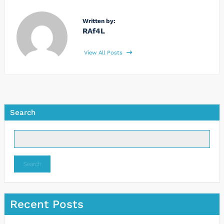
Written by:
RAf4L
View All Posts
Search
Search
Recent Posts