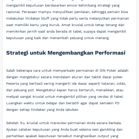
mengambil keputusan berdasarkan emosi ketimbang strategi yang
rasional. Perasaan mampu menyulitkan penilaian, sehingga pemain bisa
melakukan tindakan bluff yang tidak perlu serta melanjutkan permainan
saat memiliki kartu yang buruk. Amat krusial untuk tetap tenang dan
memikirkan jernih saat anda berada di tabel, supaya dapat mengambil
keputusan yang baik dan menambah peluang untuk menang.
Strategi untuk Mengembangkan Performasi
Salah beberapa cara untuk memperbaiki permainan di IDN Poker adalah
dengan mengetahui secara mendalam aturan dan taktik dasar poker.
Peserta yang berhasil sering mengerti ide dasar seperti tatanan, odds,
dan peluang pot. Mengetahui kapan harus bertaruh, menaikkan, atau
melipat sangat krusial untuk mengambil pilihan yang cerdas di tabel.
Luangkan waktu untuk belajar dan berlatih agar dapat semakin PD
dengan setiap tindakan yang Anda lakukan.
Setelah itu, krusial untuk mereview permainan Anda secara berkala.
Ajukan catatan keputusan yang Anda buat selama sesi gambling dan
perhatikan apakah keputusan tersebut menghasilkan output yang