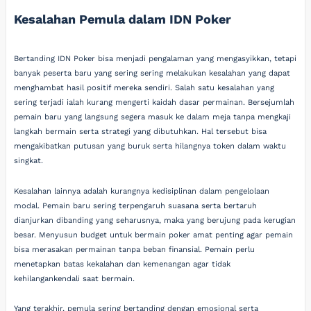
Kesalahan Pemula dalam IDN Poker
Bertanding IDN Poker bisa menjadi pengalaman yang mengasyikkan, tetapi
banyak peserta baru yang sering sering melakukan kesalahan yang dapat
menghambat hasil positif mereka sendiri. Salah satu kesalahan yang
sering terjadi ialah kurang mengerti kaidah dasar permainan. Bersejumlah
pemain baru yang langsung segera masuk ke dalam meja tanpa mengkaji
langkah bermain serta strategi yang dibutuhkan. Hal tersebut bisa
mengakibatkan putusan yang buruk serta hilangnya token dalam waktu
singkat.
Kesalahan lainnya adalah kurangnya kedisiplinan dalam pengelolaan
modal. Pemain baru sering terpengaruh suasana serta bertaruh
dianjurkan dibanding yang seharusnya, maka yang berujung pada kerugian
besar. Menyusun budget untuk bermain poker amat penting agar pemain
bisa merasakan permainan tanpa beban finansial. Pemain perlu
menetapkan batas kekalahan dan kemenangan agar tidak
kehilangankendali saat bermain.
Yang terakhir, pemula sering bertanding dengan emosional serta