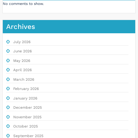
No comments to show.
Archives
July 2026
June 2026
May 2026
April 2026
March 2026
February 2026
January 2026
December 2025
November 2025
October 2025
September 2025