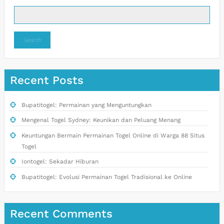
Search
Recent Posts
Bupatitogel: Permainan yang Menguntungkan
Mengenal Togel Sydney: Keunikan dan Peluang Menang
Keuntungan Bermain Permainan Togel Online di Warga 88 Situs
Togel
Iontogel: Sekadar Hiburan
Bupatitogel: Evolusi Permainan Togel Tradisional ke Online
Recent Comments