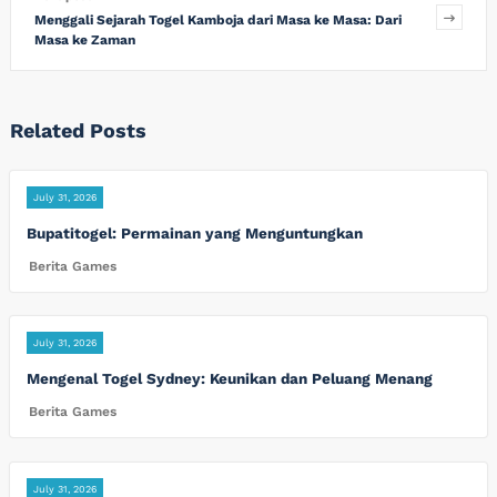
Menggali Sejarah Togel Kamboja dari Masa ke Masa: Dari
Masa ke Zaman
Related Posts
July 31, 2026
Bupatitogel: Permainan yang Menguntungkan
Berita Games
July 31, 2026
Mengenal Togel Sydney: Keunikan dan Peluang Menang
Berita Games
July 31, 2026