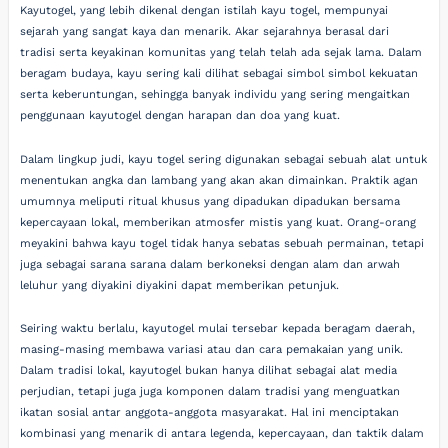
Kayutogel, yang lebih dikenal dengan istilah kayu togel, mempunyai
sejarah yang sangat kaya dan menarik. Akar sejarahnya berasal dari
tradisi serta keyakinan komunitas yang telah telah ada sejak lama. Dalam
beragam budaya, kayu sering kali dilihat sebagai simbol simbol kekuatan
serta keberuntungan, sehingga banyak individu yang sering mengaitkan
penggunaan kayutogel dengan harapan dan doa yang kuat.
Dalam lingkup judi, kayu togel sering digunakan sebagai sebuah alat untuk
menentukan angka dan lambang yang akan akan dimainkan. Praktik agan
umumnya meliputi ritual khusus yang dipadukan dipadukan bersama
kepercayaan lokal, memberikan atmosfer mistis yang kuat. Orang-orang
meyakini bahwa kayu togel tidak hanya sebatas sebuah permainan, tetapi
juga sebagai sarana sarana dalam berkoneksi dengan alam dan arwah
leluhur yang diyakini diyakini dapat memberikan petunjuk.
Seiring waktu berlalu, kayutogel mulai tersebar kepada beragam daerah,
masing-masing membawa variasi atau dan cara pemakaian yang unik.
Dalam tradisi lokal, kayutogel bukan hanya dilihat sebagai alat media
perjudian, tetapi juga juga komponen dalam tradisi yang menguatkan
ikatan sosial antar anggota-anggota masyarakat. Hal ini menciptakan
kombinasi yang menarik di antara legenda, kepercayaan, dan taktik dalam