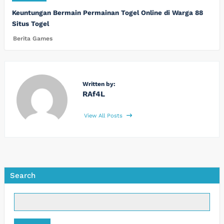
Keuntungan Bermain Permainan Togel Online di Warga 88
Situs Togel
Berita Games
Written by:
RAf4L
View All Posts
Search