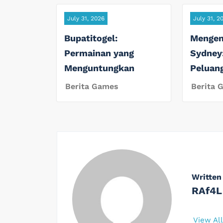
July 31, 2026
July 31, 2
Bupatitogel:
Mengen
Permainan yang
Sydney
Menguntungkan
Peluan
Berita Games
Berita 
Written
RAf4L
View Al