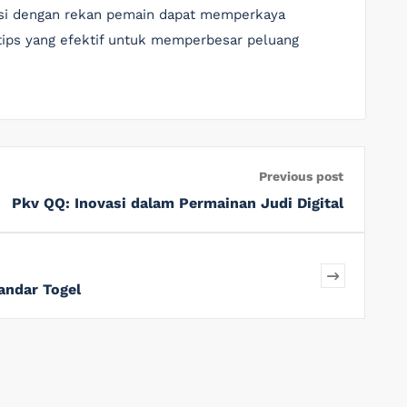
si dengan rekan pemain dapat memperkaya
ips yang efektif untuk memperbesar peluang
Previous post
Pkv QQ: Inovasi dalam Permainan Judi Digital
andar Togel