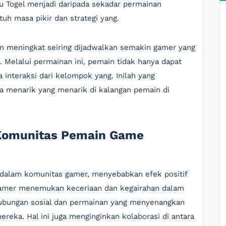
u Togel menjadi daripada sekadar permainan
tuh masa pikir dan strategi yang.
in meningkat seiring dijadwalkan semakin gamer yang
a. Melalui permainan ini, pemain tidak hanya dapat
 interaksi dari kelompok yang. Inilah yang
a menarik yang menarik di kalangan pemain di
Komunitas Pemain Game
i dalam komunitas gamer, menyebabkan efek positif
i gamer menemukan keceriaan dan kegairahan dalam
hubungan sosial dan permainan yang menyenangkan
eka. Hal ini juga menginginkan kolaborasi di antara