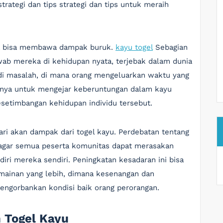
rategi dan tips strategi dan tips untuk meraih
uga bisa membawa dampak buruk.
kayu togel
Sebagian
ab mereka di kehidupan nyata, terjebak dalam dunia
di masalah, di mana orang mengeluarkan waktu yang
nnya untuk mengejar keberuntungan dalam kayu
setimbangan kehidupan individu tersebut.
i akan dampak dari togel kayu. Perdebatan tentang
 agar semua peserta komunitas dapat merasakan
ri mereka sendiri. Peningkatan kesadaran ini bisa
ainan yang lebih, dimana kesenangan dan
engorbankan kondisi baik orang perorangan.
 Togel Kayu