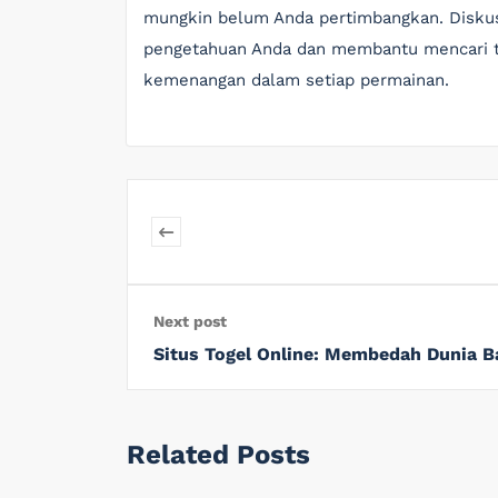
mungkin belum Anda pertimbangkan. Disku
pengetahuan Anda dan membantu mencari t
kemenangan dalam setiap permainan.
Next post
Situs Togel Online: Membedah Dunia B
Related Posts