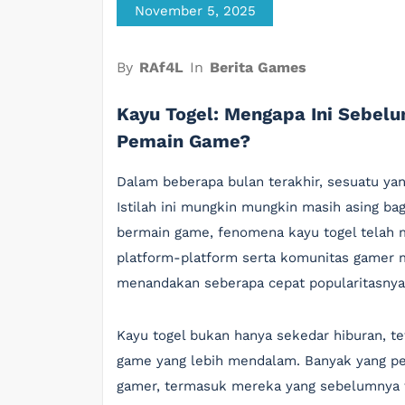
November 5, 2025
By
RAf4L
In
Berita Games
Kayu Togel: Mengapa Ini Sebel
Pemain Game?
Dalam beberapa bulan terakhir, sesuatu yan
Istilah ini mungkin mungkin masih asing b
bermain game, fenomena kayu togel telah m
platform-platform serta komunitas gamer 
menandakan seberapa cepat popularitasnya
Kayu togel bukan hanya sekedar hiburan, te
game yang lebih mendalam. Banyak yang pen
gamer, termasuk mereka yang sebelumnya ti