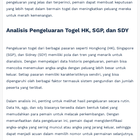
pengeluaran yang jelas dan terperinci, pemain dapat membuat keputusan
yang lebih tepat dalam bermain togel dan meningkatkan peluang mereka
untuk meraih kemenangan.
Analisis Pengeluaran Togel HK, SGP, dan SDY
Pengeluaran togel dari berbagai pasaran seperti Hongkong (HK), Singapore
(SGP), dan Sidney (SDY) memiliki pola dan tren yang menarik untuk
dianalisis. Dengan mempelajari data historis pengeluaran, pemain bisa
mencoba menemukan angka-angka dengan peluang lebih besar untuk
keluar. Setiap pasaran memiliki karakteristiknya sendiri, yang bisa
dipengaruhi oleh berbagai faktor termasuk sistem pengundian dan jumlah
peserta yang terlibat.
Dalam analisis ini, penting untuk melihat hasil pengeluaran secara rutin.
Data hk, sgp, dan sdy biasanya tersedia dalam bentuk tabel yang
memudahkan para pemain untuk melacak perkembangan. Dengan
memanfaatkan data pengeluaran ini, pemain dapat mengidentifikasi
angka-angka yang sering muncul atau angka yang jarang keluar, sehingga
dapat menjadi acuan dalam memilih nomor untuk permainan selanjutnya.