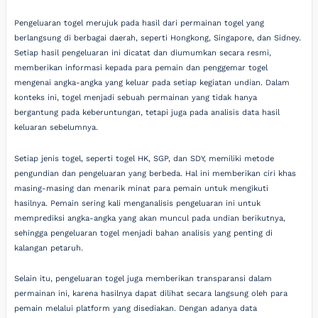
Pengeluaran togel merujuk pada hasil dari permainan togel yang
berlangsung di berbagai daerah, seperti Hongkong, Singapore, dan Sidney.
Setiap hasil pengeluaran ini dicatat dan diumumkan secara resmi,
memberikan informasi kepada para pemain dan penggemar togel
mengenai angka-angka yang keluar pada setiap kegiatan undian. Dalam
konteks ini, togel menjadi sebuah permainan yang tidak hanya
bergantung pada keberuntungan, tetapi juga pada analisis data hasil
keluaran sebelumnya.
Setiap jenis togel, seperti togel HK, SGP, dan SDY, memiliki metode
pengundian dan pengeluaran yang berbeda. Hal ini memberikan ciri khas
masing-masing dan menarik minat para pemain untuk mengikuti
hasilnya. Pemain sering kali menganalisis pengeluaran ini untuk
memprediksi angka-angka yang akan muncul pada undian berikutnya,
sehingga pengeluaran togel menjadi bahan analisis yang penting di
kalangan petaruh.
Selain itu, pengeluaran togel juga memberikan transparansi dalam
permainan ini, karena hasilnya dapat dilihat secara langsung oleh para
pemain melalui platform yang disediakan. Dengan adanya data