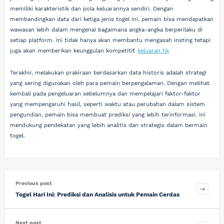
memiliki karakteristik dan pola keluarannya sendiri. Dengan
membandingkan data dari ketiga jenis togel ini, pemain bisa mendapatkan
wawasan lebih dalam mengenai bagaimana angka-angka berperilaku di
setiap platform. Ini tidak hanya akan membantu mengasah insting tetapi
juga akan memberikan keunggulan kompetitif.
keluaran hk
Terakhir, melakukan prakiraan berdasarkan data historis adalah strategi
yang sering digunakan oleh para pemain berpengalaman. Dengan melihat
kembali pada pengeluaran sebelumnya dan mempelajari faktor-faktor
yang mempengaruhi hasil, seperti waktu atau perubahan dalam sistem
pengundian, pemain bisa membuat prediksi yang lebih terinformasi. Ini
mendukung pendekatan yang lebih analitis dan strategis dalam bermain
togel.
Previous post
Togel Hari Ini: Prediksi dan Analisis untuk Pemain Cerdas
Next post