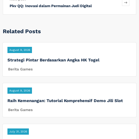
Pkv QQ: Inovasi dalam Permainan Judi Digital
Related Posts
August 9, 2026
Strategi Pintar Berdasarkan Angka HK Togel
Berita Games
August 9, 2026
Raih Kemenangan: Tutorial Komprehensif Demo Jili Slot
Berita Games
July 31, 2026