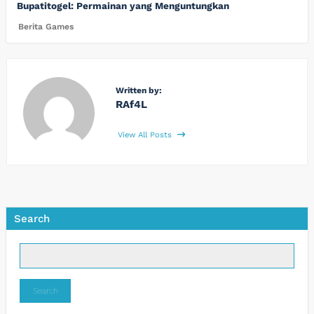
Bupatitogel: Permainan yang Menguntungkan
Berita Games
Written by:
RAf4L
View All Posts
Search
Search