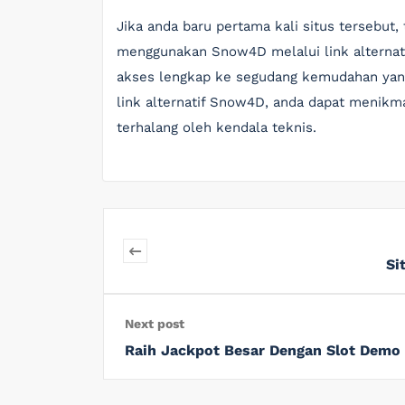
Jika anda baru pertama kali situs tersebut
menggunakan Snow4D melalui link alternatif
akses lengkap ke segudang kemudahan yang
link alternatif Snow4D, anda dapat menikm
terhalang oleh kendala teknis.
Si
Next post
Raih Jackpot Besar Dengan Slot Demo 