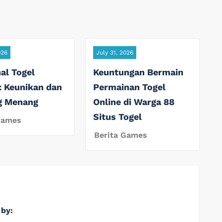
026
July 31, 2026
al Togel
Keuntungan Bermain
: Keunikan dan
Permainan Togel
g Menang
Online di Warga 88
Situs Togel
Games
Berita Games
 by: