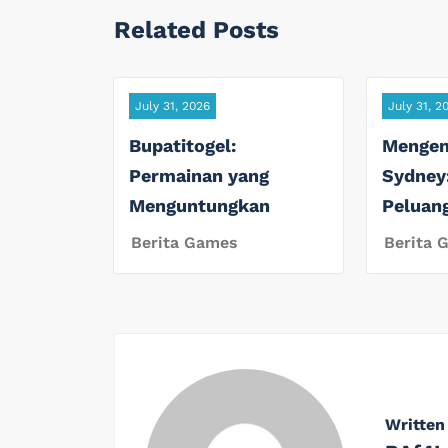
Related Posts
July 31, 2026
July 31, 2
Bupatitogel:
Mengen
Permainan yang
Sydney
Menguntungkan
Peluan
Berita Games
Berita 
Written