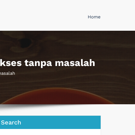
Home
 Akses tanpa masalah
masalah
Search