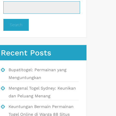
Search
Recent Posts
Bupatitogel: Permainan yang
Menguntungkan
Mengenal Togel Sydney: Keunikan
dan Peluang Menang
Keuntungan Bermain Permainan
Togel Online di Warga 88 Situs