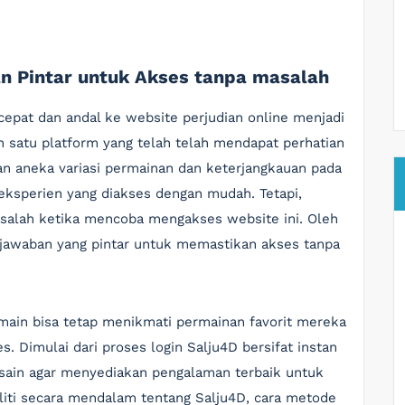
an Pintar untuk Akses tanpa masalah
 cepat dan andal ke website perjudian online menjadi
h satu platform yang telah telah mendapat perhatian
an aneka variasi permainan dan keterjangkauan pada
ksperien yang diakses dengan mudah. Tetapi,
alah ketika mencoba mengakses website ini. Oleh
h jawaban yang pintar untuk memastikan akses tanpa
emain bisa tetap menikmati permainan favorit mereka
. Dimulai dari proses login Salju4D bersifat instan
esain agar menyediakan pengalaman terbaik untuk
eliti secara mendalam tentang Salju4D, cara metode