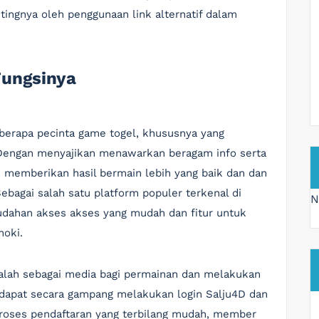
tingnya oleh penggunaan link alternatif dalam
Fungsinya
eberapa pecinta game togel, khususnya yang
 Dengan menyajikan menawarkan beragam info serta
uk memberikan hasil bermain lebih yang baik dan dan
ebagai salah satu platform populer terkenal di
N
udahan akses akses yang mudah dan fitur untuk
oki.
ialah sebagai media bagi permainan dan melakukan
in dapat secara gampang melakukan login Salju4D dan
proses pendaftaran yang terbilang mudah, member