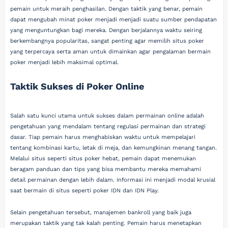
pemain untuk meraih penghasilan. Dengan taktik yang benar, pemain
dapat mengubah minat poker menjadi menjadi suatu sumber pendapatan
yang menguntungkan bagi mereka. Dengan berjalannya waktu seiring
berkembangnya popularitas, sangat penting agar memilih situs poker
yang terpercaya serta aman untuk dimainkan agar pengalaman bermain
poker menjadi lebih maksimal optimal.
Taktik Sukses di Poker Online
Salah satu kunci utama untuk sukses dalam permainan online adalah
pengetahuan yang mendalam tentang regulasi permainan dan strategi
dasar. Tiap pemain harus menghabiskan waktu untuk mempelajari
tentang kombinasi kartu, letak di meja, dan kemungkinan menang tangan.
Melalui situs seperti situs poker hebat, pemain dapat menemukan
beragam panduan dan tips yang bisa membantu mereka memahami
detail permainan dengan lebih dalam. Informasi ini menjadi modal krusial
saat bermain di situs seperti poker IDN dan IDN Play.
Selain pengetahuan tersebut, manajemen bankroll yang baik juga
merupakan taktik yang tak kalah penting. Pemain harus menetapkan