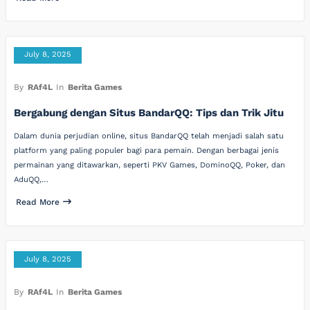
July 8, 2025
By
RAf4L
In
Berita Games
Bergabung dengan Situs BandarQQ: Tips dan Trik Jitu
Dalam dunia perjudian online, situs BandarQQ telah menjadi salah satu
platform yang paling populer bagi para pemain. Dengan berbagai jenis
permainan yang ditawarkan, seperti PKV Games, DominoQQ, Poker, dan
AduQQ,…
Read More
July 8, 2025
By
RAf4L
In
Berita Games