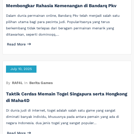
Membongkar Rahasia Kemenangan di Bandarq Pkv
Dalam dunia permainan online, Bandarq Pkv telah menjadi salah satu
pilihan utama bagi para pecinta judi. Popularitasnya yang terus
berkembang tidak terlepas dari beragam permainan menarik yang
ditawarkan, seperti dominoqq,…
Read More
July 10, 2025
By
RAf4L
In
Berita Games
Taktik Cerdas Memain Togel Singapura serta Hongkong
di Maha4D
Di dunia judi di internet, togel adalah salah satu game yang sangat
diminati banyak individu, khususnya pada antara pemain yang ada di
negara Indonesia. dua jenis togel yang sangat populer…
Read More