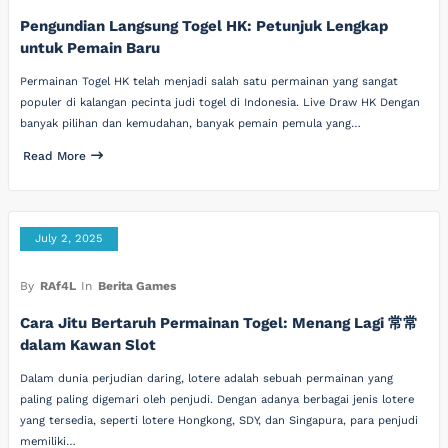
Pengundian Langsung Togel HK: Petunjuk Lengkap
untuk Pemain Baru
Permainan Togel HK telah menjadi salah satu permainan yang sangat
populer di kalangan pecinta judi togel di Indonesia. Live Draw HK Dengan
banyak pilihan dan kemudahan, banyak pemain pemula yang…
Read More
July 2, 2025
By
RAf4L
In
Berita Games
Cara Jitu Bertaruh Permainan Togel: Menang Lagi 常常
dalam Kawan Slot
Dalam dunia perjudian daring, lotere adalah sebuah permainan yang
paling paling digemari oleh penjudi. Dengan adanya berbagai jenis lotere
yang tersedia, seperti lotere Hongkong, SDY, dan Singapura, para penjudi
memiliki…