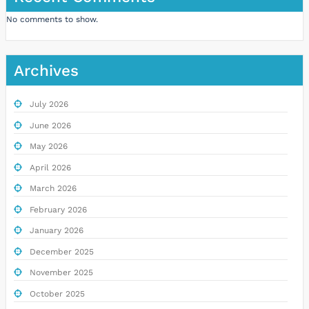
No comments to show.
Archives
July 2026
June 2026
May 2026
April 2026
March 2026
February 2026
January 2026
December 2025
November 2025
October 2025