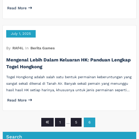
Read More
July 1, 2025
By
RAf4L
In
Berita Games
Mengenal Lebih Dalam Keluaran HK: Panduan Lengkap
Togel Hongkong
Togel Hongkong adalah salah satu bentuk permainan keberuntungan yang
sangat sekali dikenal di Tanah Air. Banyak sekali pemain yang menunggu
hasil hasil HK setiap harinya, khususnya untuk jenis permainan seperti…
Read More
Posts
1
…
5
6
pagination
Search