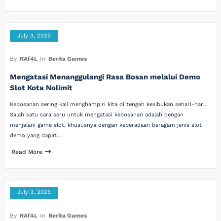
July 3, 2025
By
RAf4L
In
Berita Games
Mengatasi Menanggulangi Rasa Bosan melalui Demo
Slot Kota Nolimit
Kebosanan sering kali menghampiri kita di tengah kesibukan sehari-hari.
Salah satu cara seru untuk mengatasi kebosanan adalah dengan
menjalani game slot, khususnya dengan keberadaan beragam jenis slot
demo yang dapat…
Read More
July 3, 2025
By
RAf4L
In
Berita Games