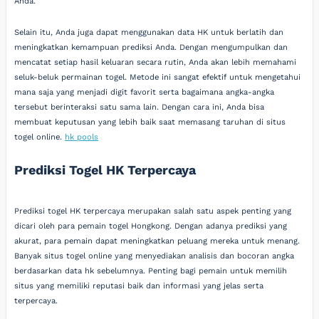
Anda.
Selain itu, Anda juga dapat menggunakan data HK untuk berlatih dan
meningkatkan kemampuan prediksi Anda. Dengan mengumpulkan dan
mencatat setiap hasil keluaran secara rutin, Anda akan lebih memahami
seluk-beluk permainan togel. Metode ini sangat efektif untuk mengetahui
mana saja yang menjadi digit favorit serta bagaimana angka-angka
tersebut berinteraksi satu sama lain. Dengan cara ini, Anda bisa
membuat keputusan yang lebih baik saat memasang taruhan di situs
togel online.
hk pools
Prediksi Togel HK Terpercaya
Prediksi togel HK terpercaya merupakan salah satu aspek penting yang
dicari oleh para pemain togel Hongkong. Dengan adanya prediksi yang
akurat, para pemain dapat meningkatkan peluang mereka untuk menang.
Banyak situs togel online yang menyediakan analisis dan bocoran angka
berdasarkan data hk sebelumnya. Penting bagi pemain untuk memilih
situs yang memiliki reputasi baik dan informasi yang jelas serta
terpercaya.