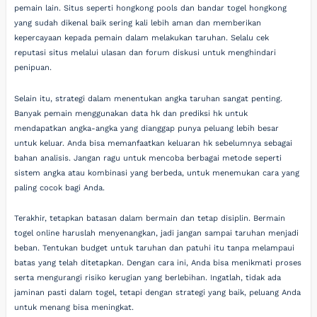
pemain lain. Situs seperti hongkong pools dan bandar togel hongkong
yang sudah dikenal baik sering kali lebih aman dan memberikan
kepercayaan kepada pemain dalam melakukan taruhan. Selalu cek
reputasi situs melalui ulasan dan forum diskusi untuk menghindari
penipuan.
Selain itu, strategi dalam menentukan angka taruhan sangat penting.
Banyak pemain menggunakan data hk dan prediksi hk untuk
mendapatkan angka-angka yang dianggap punya peluang lebih besar
untuk keluar. Anda bisa memanfaatkan keluaran hk sebelumnya sebagai
bahan analisis. Jangan ragu untuk mencoba berbagai metode seperti
sistem angka atau kombinasi yang berbeda, untuk menemukan cara yang
paling cocok bagi Anda.
Terakhir, tetapkan batasan dalam bermain dan tetap disiplin. Bermain
togel online haruslah menyenangkan, jadi jangan sampai taruhan menjadi
beban. Tentukan budget untuk taruhan dan patuhi itu tanpa melampaui
batas yang telah ditetapkan. Dengan cara ini, Anda bisa menikmati proses
serta mengurangi risiko kerugian yang berlebihan. Ingatlah, tidak ada
jaminan pasti dalam togel, tetapi dengan strategi yang baik, peluang Anda
untuk menang bisa meningkat.