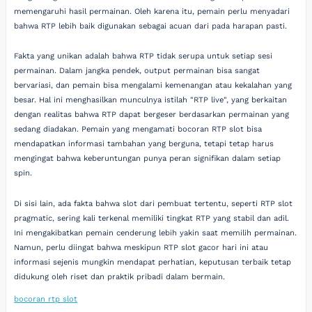
memengaruhi hasil permainan. Oleh karena itu, pemain perlu menyadari
bahwa RTP lebih baik digunakan sebagai acuan dari pada harapan pasti.
Fakta yang unikan adalah bahwa RTP tidak serupa untuk setiap sesi
permainan. Dalam jangka pendek, output permainan bisa sangat
bervariasi, dan pemain bisa mengalami kemenangan atau kekalahan yang
besar. Hal ini menghasilkan munculnya istilah "RTP live", yang berkaitan
dengan realitas bahwa RTP dapat bergeser berdasarkan permainan yang
sedang diadakan. Pemain yang mengamati bocoran RTP slot bisa
mendapatkan informasi tambahan yang berguna, tetapi tetap harus
mengingat bahwa keberuntungan punya peran signifikan dalam setiap
spin.
Di sisi lain, ada fakta bahwa slot dari pembuat tertentu, seperti RTP slot
pragmatic, sering kali terkenal memiliki tingkat RTP yang stabil dan adil.
Ini mengakibatkan pemain cenderung lebih yakin saat memilih permainan.
Namun, perlu diingat bahwa meskipun RTP slot gacor hari ini atau
informasi sejenis mungkin mendapat perhatian, keputusan terbaik tetap
didukung oleh riset dan praktik pribadi dalam bermain.
bocoran rtp slot