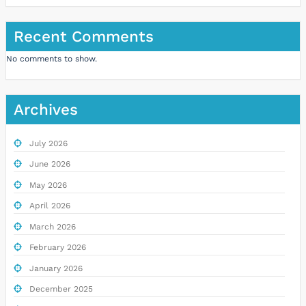
Recent Comments
No comments to show.
Archives
July 2026
June 2026
May 2026
April 2026
March 2026
February 2026
January 2026
December 2025