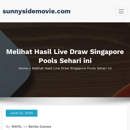
Skip
sunnysidemovie.com
to
content
Melihat Hasil Live Draw Singapore
Pools Sehari ini
Home
»
Melihat Hasil Live Draw Singapore Pools Sehari ini
June 22, 2025
By
RAf4L
In
Berita Games