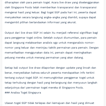
diharapkan oleh para pemain togel. Acara live draw yang diselenggarakan
oleh Singapore Pools telah memberikan transparansi dan transparansi
mengenai hasil yang keluar. Bagi togel SGP pada hari ini, peserta dapat
menyaksikan secara langsung angka-angka yang diambil, supaya dapat
mengambil pilihan berlandaskan informasi yang akurat.
Output dari live draw SGP ini selain itu menjadi referensi signifikan bagi
para penggemar togel online. Setelah output diumumkan, para pemain
dapat langsung melaksankan analisis sgp untuk menganalisis nomor-
nomor yang keluar dan meninjau taktik permainan para pemain. Dengan
memanfaatkan menggunakan data ini, pemain dapat meningkatkan
peluang mereka untuk menang permainan yang akan datang.
Setiap kali output live draw dilaporkan dengan update yang lincah dan
benar, menyediakan bahwa seluruh peserta mendapatkan info terkini
tentang output togel SGP. Ini memungkinkan penggemar togel untuk
tetap terhubung dengan hasil yang berlangsung dan menyusun langkah
selanjutnya dari permainan togel mereka di Singapore Pools.
### Analisa Togel Singapura
Ulasan togel SGP tidak terlepas dari kemajuan dan hasil yang dimuat